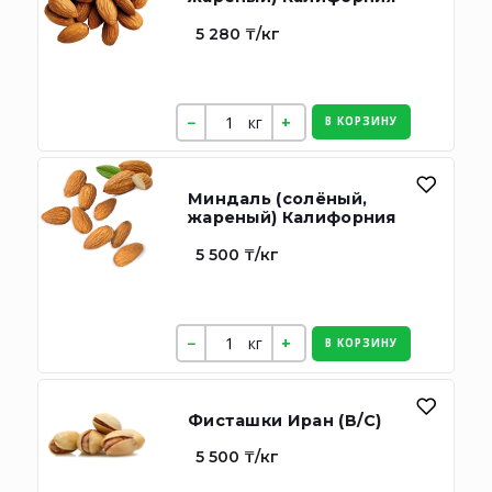
5 280 ₸/кг
кг
В КОРЗИНУ
Миндаль (солёный,
жареный) Калифорния
5 500 ₸/кг
кг
В КОРЗИНУ
Фисташки Иран (В/С)
5 500 ₸/кг