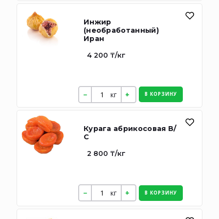
Инжир
(необработанный)
Иран
4 200 ₸/кг
кг
В КОРЗИНУ
Курага абрикосовая В/
С
2 800 ₸/кг
кг
В КОРЗИНУ