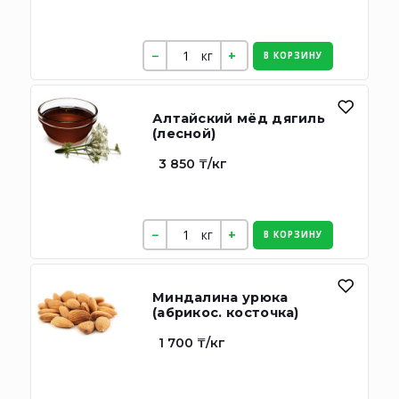
кг
В КОРЗИНУ
Алтайский мёд дягиль
(лесной)
3 850 ₸/кг
кг
В КОРЗИНУ
Миндалина урюка
(абрикос. косточка)
1 700 ₸/кг