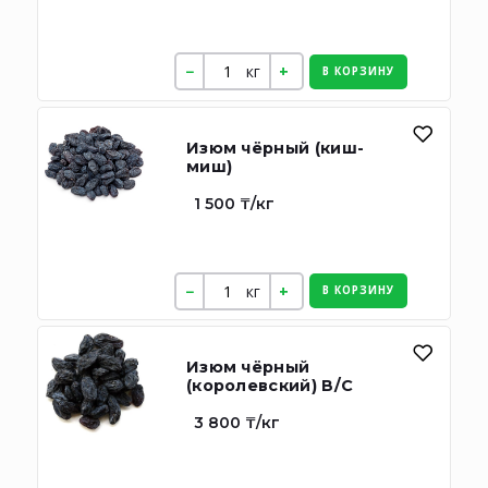
кг
В КОРЗИНУ
Изюм чёрный (киш-
миш)
1 500 ₸/кг
кг
В КОРЗИНУ
Изюм чёрный
(королевский) В/C
3 800 ₸/кг