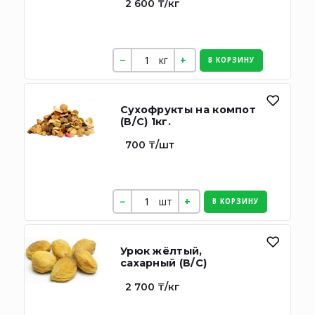
2 600 ₸/кг
кг
В КОРЗИНУ
Сухофрукты на компот
(В/С) 1кг.
700 ₸/шт
шт
В КОРЗИНУ
Урюк жёлтый,
сахарный (В/С)
2 700 ₸/кг