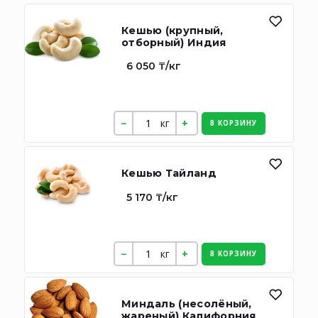
Кешью (крупный,
отборный) Индия
6 050 ₸/кг
кг
В КОРЗИНУ
Кешью Тайланд
5 170 ₸/кг
кг
В КОРЗИНУ
Миндаль (несолёный,
жареный) Калифорния