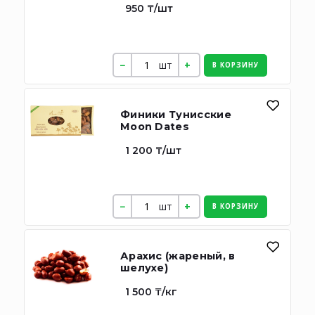
950 ₸/шт
шт
В КОРЗИНУ
Финики Тунисские
Moon Dates
1 200 ₸/шт
шт
В КОРЗИНУ
Арахис (жареный, в
шелухе)
1 500 ₸/кг