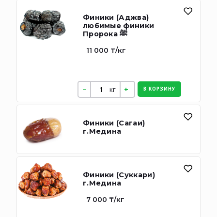
Финики (Аджва)
любимые финики
Пророка ﷺ
11 000 ₸/кг
кг
В КОРЗИНУ
Финики (Сагаи)
г.Медина
Финики (Суккари)
г.Медина
7 000 ₸/кг