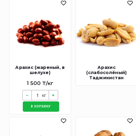
Арахис (жареный, в
Арахис
шелухе)
(слабосолёный)
Таджикистан
1 500 ₸/кг
кг
В КОРЗИНУ