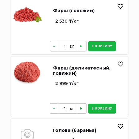
Фарш (говяжий)
2 530 ₸/кг
кг
В КОРЗИНУ
Фарш (деликатесный,
говяжий)
2 999 ₸/кг
кг
В КОРЗИНУ
Голова (баранья)