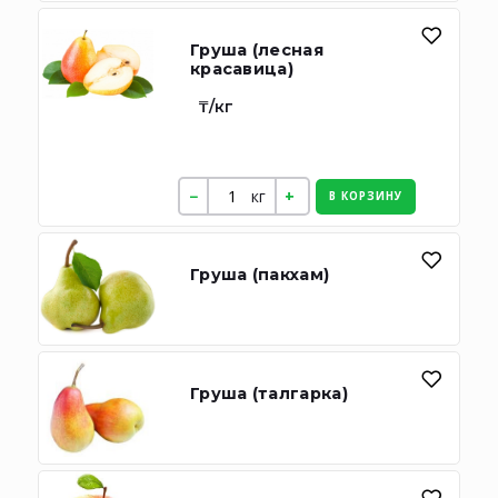
Груша (лесная
красавица)
₸/кг
кг
В КОРЗИНУ
Груша (пакхам)
Груша (талгарка)