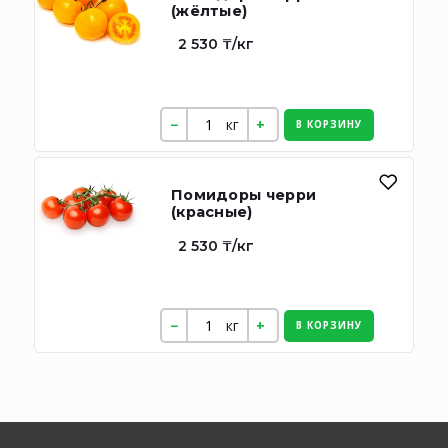
(жёлтые)
2 530 ₸/кг
кг
В КОРЗИНУ
Помидоры черри
(красные)
2 530 ₸/кг
кг
В КОРЗИНУ