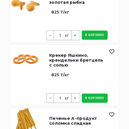
золотая рыбка
825 ₸/кг
кг
В КОРЗИНУ
Крекер Яшкино,
крендельки бретцель
с солью
825 ₸/кг
кг
В КОРЗИНУ
Печенье А-продукт
соломка сладкая