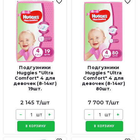
Подгузники
Подгузники
Huggies "Ultra
Huggies "Ultra
Comfort" 4 для
Comfort" 4 для
девочек (8-14кг)
девочек (8-14кг)
19шт.
80шт.
2 145 ₸/шт
7 700 ₸/шт
шт
шт
В КОРЗИНУ
В КОРЗИНУ