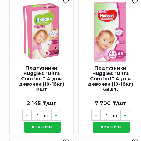
Подгузники
Подгузники
Huggies "Ultra
Huggies "Ultra
Comfort" 4 для
Comfort" 4 для
девочек (10-16кг)
девочек (10-16кг)
17шт.
68шт.
2 145 ₸/шт
7 700 ₸/шт
шт
шт
В КОРЗИНУ
В КОРЗИНУ