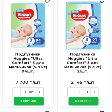
Подгузники
Подгузники
Huggies "Ultra
Huggies "Ultra
Comfort" 3 для
Comfort" 3 для
мальчиков (5-9 кг)
мальчиков (5-9кг)
94шт.
21шт.
7 700 ₸/шт
2 145 ₸/шт
шт
шт
В КОРЗИНУ
В КОРЗИНУ