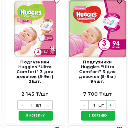
Подгузники
Подгузники
Huggies "Ultra
Huggies "Ultra
Comfort" 3 для
Comfort" 3 для
девочек (5-9кг)
девочек (5-9кг)
21шт.
94шт.
2 145 ₸/шт
7 700 ₸/шт
шт
шт
В КОРЗИНУ
В КОРЗИНУ