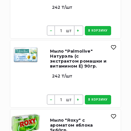
242 ₸/шт
шт
В КОРЗИНУ
Мыло "Palmolive"
Натурэль (с
экстрактом ромашки и
витамином Е) 90гр.
242 ₸/шт
шт
В КОРЗИНУ
Мыло "Roxy" с
ароматом яблока
5х60гр.