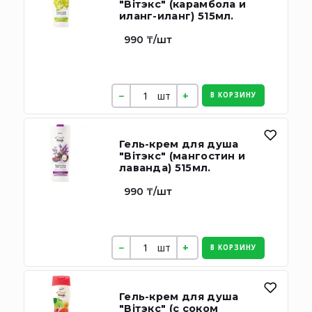
"Вiтэкс" (карамбола и
иланг-иланг) 515мл.
990 ₸/шт
шт
В КОРЗИНУ
Гель-крем для душа
"Вiтэкс" (мангостин и
лаванда) 515мл.
990 ₸/шт
шт
В КОРЗИНУ
Гель-крем для душа
"Вiтэкс" (с соком