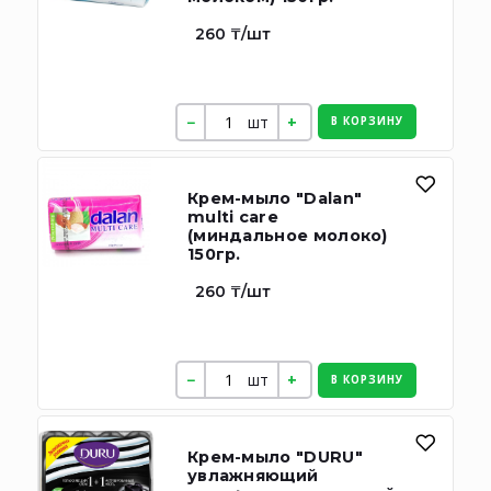
260 ₸/шт
шт
В КОРЗИНУ
Крем-мыло "Dalan"
multi care
(миндальное молоко)
150гр.
260 ₸/шт
шт
В КОРЗИНУ
Крем-мыло "DURU"
увлажняющий