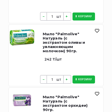
шт
В КОРЗИНУ
Мыло "Palmolive"
Натурэль (с
экстрактом оливы и
увлажняющим
молочком) 90гр.
242 ₸/шт
шт
В КОРЗИНУ
Мыло "Palmolive"
Натурэль (с
экстрактом орхидеи)
90гр.