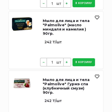
шт
В КОРЗИНУ
Мыло для лица и тела
"Palmolive" (масло
миндаля и камелия )
90гр.
242 ₸/шт
шт
В КОРЗИНУ
Мыло для лица и тела
"Palmolive" Гурмэ спа
(клубничный смузи)
90гр.
242 ₸/шт