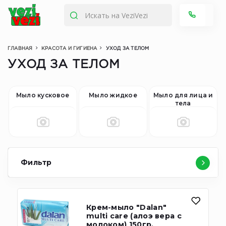
ГЛАВНАЯ
КРАСОТА И ГИГИЕНА
УХОД ЗА ТЕЛОМ
УХОД ЗА ТЕЛОМ
Мыло кусковое
Мыло жидкое
Мыло для лица и
тела
Фильтр
Крем-мыло "Dalan"
multi care (алоэ вера с
молоком) 150гр.