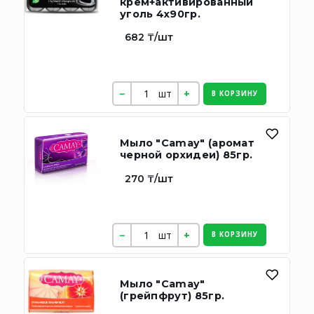
крем+активированный
уголь 4х90гр.
682 ₸/шт
шт
В КОРЗИНУ
Мыло "Camay" (аромат
черной орхидеи) 85гр.
270 ₸/шт
шт
В КОРЗИНУ
Мыло "Camay"
(грейпфрут) 85гр.