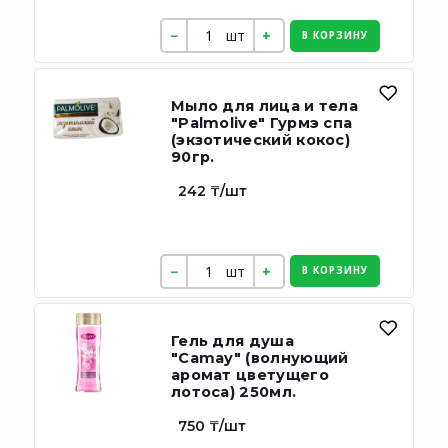
шт
В КОРЗИНУ
Мыло для лица и тела
"Palmolive" Гурмэ спа
(экзотический кокос)
90гр.
242 ₸/шт
шт
В КОРЗИНУ
Гель для душа
"Camay" (волнующий
аромат цветущего
лотоса) 250мл.
750 ₸/шт