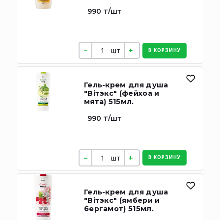
990 ₸/шт
шт
В КОРЗИНУ
Гель-крем для душа
"Вiтэкс" (фейхоа и
мята) 515мл.
990 ₸/шт
шт
В КОРЗИНУ
Гель-крем для душа
"Вiтэкс" (ямбери и
бергамот) 515мл.