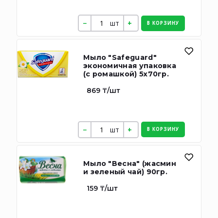
шт
В КОРЗИНУ
Мыло "Safeguard"
экономичная упаковка
(с ромашкой) 5х70гр.
869 ₸/шт
шт
В КОРЗИНУ
Мыло "Весна" (жасмин
и зеленый чай) 90гр.
159 ₸/шт