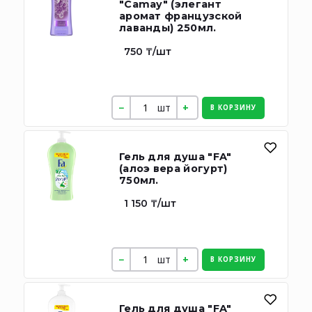
"Camay" (элегант
аромат французской
лаванды) 250мл.
750 ₸/шт
шт
В КОРЗИНУ
Гель для душа "FA"
(алоэ вера йогурт)
750мл.
1 150 ₸/шт
шт
В КОРЗИНУ
Гель для душа "FA"