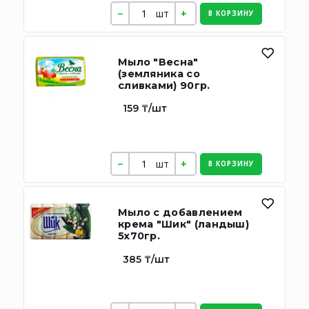
шт
В КОРЗИНУ
Мыло "Весна"
(земляника со
сливками) 90гр.
159 ₸/шт
шт
В КОРЗИНУ
Мыло с добавлением
крема "Шик" (ландыш)
5х70гр.
385 ₸/шт