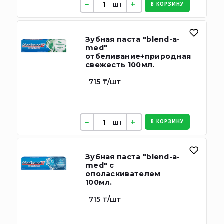
шт
В КОРЗИНУ
Зубная паста "blend-a-
med"
отбеливание+природная
свежесть 100мл.
715 ₸/шт
шт
В КОРЗИНУ
Зубная паста "blend-a-
med" с
ополаскивателем
100мл.
715 ₸/шт