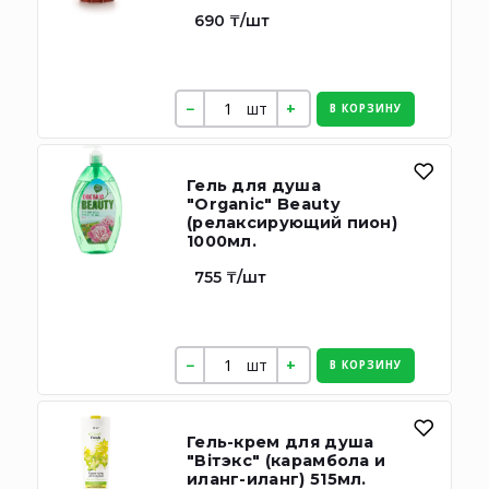
690 ₸/шт
шт
В КОРЗИНУ
Гель для душа
"Organic" Beauty
(релаксирующий пион)
1000мл.
755 ₸/шт
шт
В КОРЗИНУ
Гель-крем для душа
"Вiтэкс" (карамбола и
иланг-иланг) 515мл.