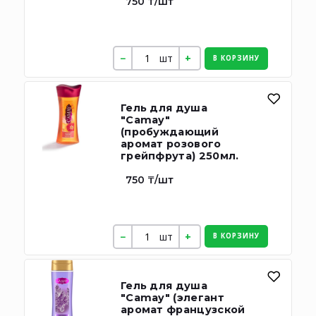
750 ₸/шт
шт
В КОРЗИНУ
Гель для душа
"Camay"
(пробуждающий
аромат розового
грейпфрута) 250мл.
750 ₸/шт
шт
В КОРЗИНУ
Гель для душа
"Camay" (элегант
аромат французской